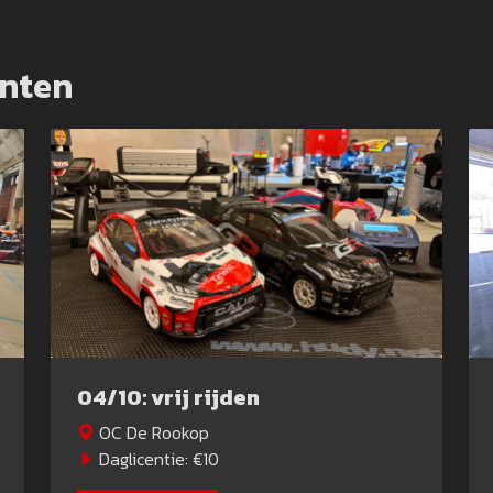
nten
04/10: vrij rijden
OC De Rookop
Daglicentie: €10