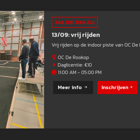
34d 20h 30m 20s
13/09: vrij rijden
Vrij rijden op de indoor piste van OC D
OC De Rookop
Daglicentie: €10
11:00 AM - 05:00 PM
Meer info
Inschrijven