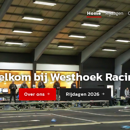
Home
Rijdagen
elkom bij Westhoek Raci
Over ons
Rijdagen 2026