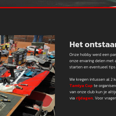
Het ontstaa
Onze hobby werd een pass
onze ervaring delen met 
starten en eventueel tips 
We kregen intussen al 2 
Tamiya Cup
te organiser
van onze club kun je alti
via
rijdagen
. Voor vragen